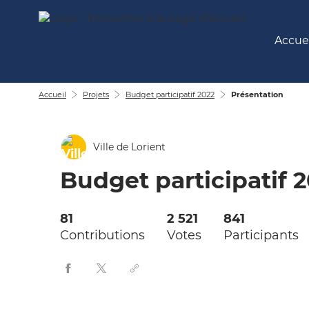
Aller au menu
Aller au contenu
Accuei
Accueil
Projets
Budget participatif 2022
Présentation
Ville de Lorient
Budget participatif 
81
2 521
841
Contributions
Votes
Participants