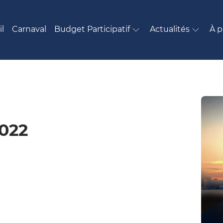
l
Carnaval
Budget Participatif
Actualités
À p
2022